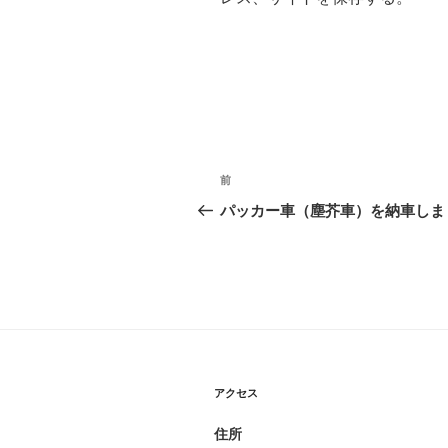
投
前
過
稿
去
パッカー車（塵芥車）を納車しま
の
ナ
投
ビ
稿
ゲ
ー
シ
アクセス
ョ
住所